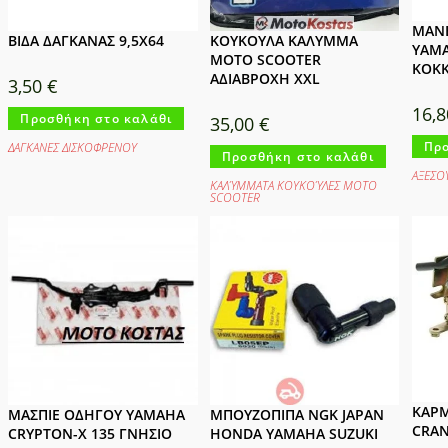
ΜΑΝ
ΒΙΔΑ ΔΑΓΚΑΝΑΣ 9,5Χ64
ΚΟΥΚΟΥΛΑ ΚΑΛΥΜΜΑ
YAMA
MOTO SCOOTER
ΚΟΚ
ΑΔΙΑΒΡΟΧΗ XXL
3,50
€
16,
Προσθήκη στο καλάθι
35,00
€
Προ
ΔΑΓΚΑΝΕΣ ΔΙΣΚΟΦΡΕΝΟΥ
Προσθήκη στο καλάθι
ΑΞΕΣΟ
ΚΑΛΎΜΜΑΤΑ ΚΟΥΚΟΎΛΕΣ ΜΟΤΟ
SCOOTER
ΚΑΡ
ΜΑΣΠΙΕ ΟΔΗΓΟΥ YAMAHA
ΜΠΟΥΖΟΠΙΠΑ NGK JAPAN
CRAN
CRYPTON-Χ 135 ΓΝΗΣΙΟ
HONDA YAMAHA SUZUKI