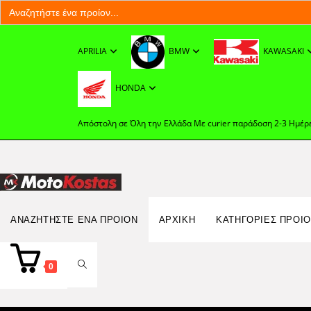
Search
for:
Skip
to
APRILIA
BMW
KAWASAKI
content
HONDA
Απόστολη σε Όλη την Ελλάδα Με curier παράδοση 2-3 Ημέρ
Search
ΑΝΑΖΗΤΉΣΤΕ ΈΝΑ ΠΡΟΊΟΝ
ΑΡΧΙΚΉ
ΚΑΤΗΓΟΡΙΕΣ ΠΡΟΙ
for:
TOGGLE
0