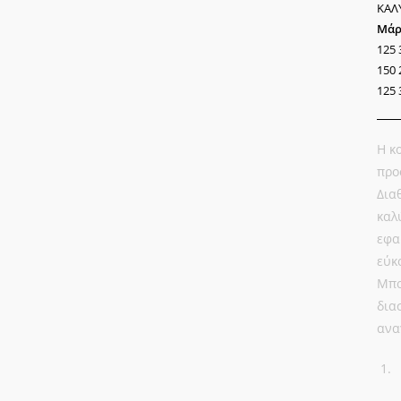
ΚΑΛ
Μάρ
125 
150 
125 
Η κ
προ
Δια
καλ
εφα
εύκ
Μπο
δια
ανα