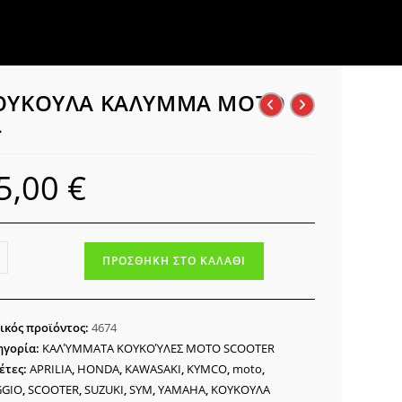
ΟΥΚΟΥΛΑ ΚΑΛΥΜΜΑ MOTO
L
5,00
€
ΚΟΥΛΑ
ΠΡΟΣΘΉΚΗ ΣΤΟ ΚΑΛΆΘΙ
ΛΥΜΜΑ
TO
ικός προϊόντος:
4674
ότητα
ηγορία:
ΚΑΛΎΜΜΑΤΑ ΚΟΥΚΟΎΛΕΣ ΜΟΤΟ SCOOTER
έτες:
APRILIA
,
HONDA
,
KAWASAKI
,
KYMCO
,
moto
,
GGIO
,
SCOOTER
,
SUZUKI
,
SYM
,
YAMAHA
,
ΚΟΥΚΟΥΛΑ