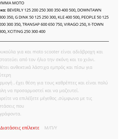
ΥΜΜΑ MOTO
κα:
BEVERLY 125 200 250 300 350 400 500
,
DOWNTAWN
300 350
,
G DINK 50 125 250 300
,
KLE 400 500
,
PEOPLE 50 125
200 300 350
,
TRANSAP 600 650 750
,
VIRAGO 250
,
X-TOWN
300
,
XCITING 250 300 400
ουκούλα για και moto scooter είναι αδιάβροχη και
στατεύει από τον ήλιο την σκόνη και το χιόνι.
θέτει ανθεκτικά λάστιχα εμπρός και πίσω για
ύτερη
ρμογή , έχει θέση για τους καθρέπτες και είναι πολύ
ολη να προσαρμοστεί και να μαζευτεί.
ρείτε να επιλέξετε μέγεθος ,σύμφωνα με τις
στάσεις που
γράφοντα.
Διατάσεις επίλεκτε
Μ/Π/Υ