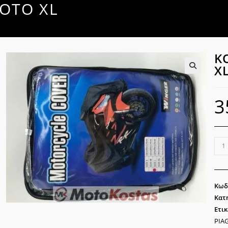
OTO XL
Κ
X
🔍
3
ΚΟΥ
ΚΑ
MO
XL
Κωδ
ποσ
Κατ
Ετικ
PIA