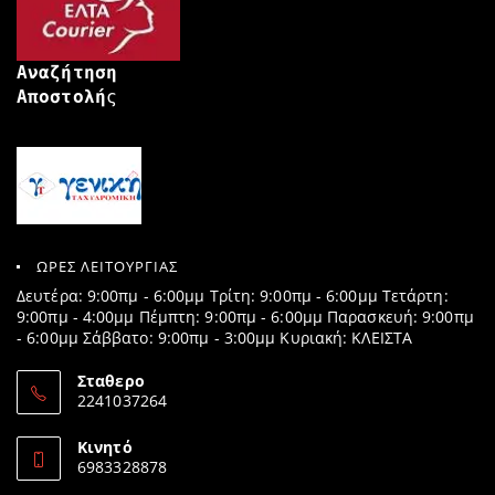
Αναζήτηση
Αποστολή
ς
ΩΡΕΣ ΛΕΙΤΟΥΡΓΙΑΣ
Δευτέρα: 9:00πμ - 6:00μμ Τρίτη: 9:00πμ - 6:00μμ Τετάρτη:
9:00πμ - 4:00μμ Πέμπτη: 9:00πμ - 6:00μμ Παρασκευή: 9:00πμ
- 6:00μμ Σάββατο: 9:00πμ - 3:00μμ Κυριακή: ΚΛΕΙΣΤΑ
Σταθερο
2241037264
Opens
in
Κινητό
your
6983328878
application
Opens