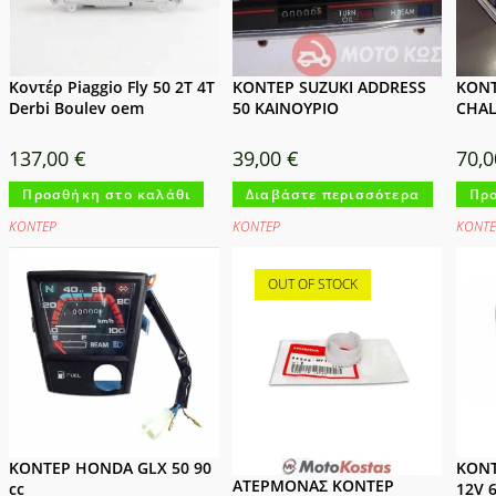
Κοντέρ Piaggio Fly 50 2T 4T
ΚΟΝΤΕΡ SUZUKI ADDRESS
ΚΟΝ
Derbi Boulev oem
50 ΚΑΙΝΟΥΡΙΟ
CHAL
137,00
€
39,00
€
70,
Προσθήκη στο καλάθι
Διαβάστε περισσότερα
Προ
ΚΟΝΤΕΡ
ΚΟΝΤΕΡ
ΚΟΝΤΕ
OUT OF STOCK
ΚΟΝΤΕΡ HONDA GLX 50 90
ΚΟΝΤ
ΑΤΕΡΜΟΝΑΣ ΚΟΝΤΕΡ
cc
12V 