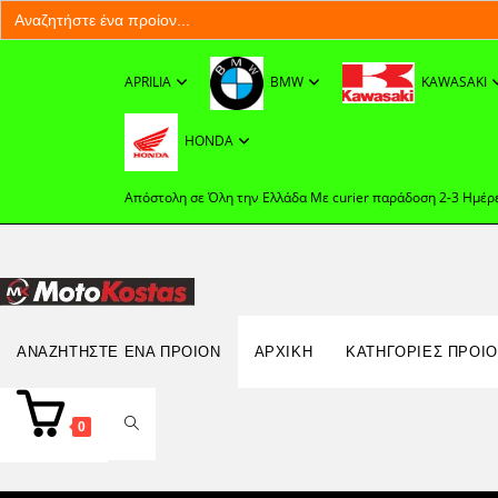
Search
for:
Skip
to
APRILIA
BMW
KAWASAKI
content
HONDA
Απόστολη σε Όλη την Ελλάδα Με curier παράδοση 2-3 Ημέρ
Search
ΑΝΑΖΗΤΉΣΤΕ ΈΝΑ ΠΡΟΊΟΝ
ΑΡΧΙΚΉ
ΚΑΤΗΓΟΡΙΕΣ ΠΡΟΙ
for:
TOGGLE
0