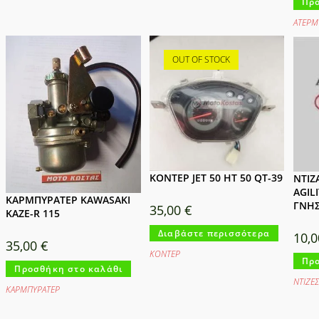
Προ
ΑΤΕΡΜ
OUT OF STOCK
ΚΟΝΤΕΡ JET 50 HT 50 QT-39
ΝΤΙΖ
AGILI
ΚΑΡΜΠΥΡΑΤΕΡ KAWASAKI
ΓΝΗΣ
35,00
€
KAZE-R 115
Διαβάστε περισσότερα
10,
35,00
€
ΚΟΝΤΕΡ
Προ
Προσθήκη στο καλάθι
ΝΤΙΖΕ
ΚΑΡΜΠΥΡΑΤΕΡ