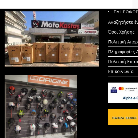
ΠΛΗΡΟΦΟΡ
Search
Αναζητήστε έ
for:
Όροι Χρήσης
Πολιτική Απο
Πληροφορίες 
Πολιτική Επι
Επικοινωνία