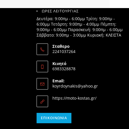
ΩΡΕΣ ΛΕΙΤΟΥΡΓΙΑΣ
Δευτέρα: 9:00πμ - 6:00μμ Τρίτη: 9:00πμ -
6:00μμ Τετάρτη: 9:00πμ - 4:00μμ Πέμπτη:
9:00πμ - 6:00μμ Παρασκευή: 9:00πμ - 6:00μμ
Σάββατο: 9:00πμ - 3:00μμ Κυριακή: ΚΛΕΙΣΤΑ
Σταθερο
2241037264
Opens
in
Κινητό
your
6983328878
application
Opens
in
Email:
your
Opens
koyrdoynakis@yahoo.gr
application
in
your
https://moto-kostas.gr/
application
Opens
ΕΠΙΚΟΙΝΩΝΊΑ
in
your