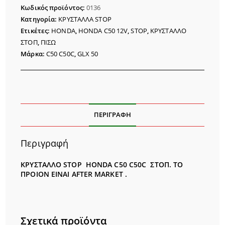
C50
Κωδικός προϊόντος:
0136
C50C
Κατηγορία:
ΚΡΥΣΤΑΛΛΑ STOP
TAIWAN
Ετικέτες:
HONDA
,
HONDA C50 12V
,
STOP
,
ΚΡΥΣΤΑΛΛΟ
ποσότητα
ΣΤΟΠ
,
ΠΙΣΩ
Μάρκα:
C50 C50C
,
GLX 50
ΠΕΡΙΓΡΑΦΉ
Περιγραφή
ΚΡΥΣΤΑΛΛΟ STOP HONDA C50 C50C ΣΤΟΠ. ΤΟ
ΠΡΟΙΟΝ EINAI AFTER MARKET .
Σχετικά προϊόντα