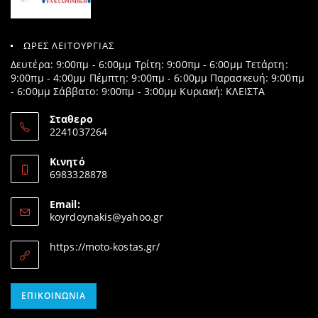
ΩΡΕΣ ΛΕΙΤΟΥΡΓΙΑΣ
Δευτέρα: 9:00πμ - 6:00μμ Τρίτη: 9:00πμ - 6:00μμ Τετάρτη:
9:00πμ - 4:00μμ Πέμπτη: 9:00πμ - 6:00μμ Παρασκευή: 9:00πμ
- 6:00μμ Σάββατο: 9:00πμ - 3:00μμ Κυριακή: ΚΛΕΙΣΤΑ
Σταθερο
2241037264
Opens
in
Κινητό
your
6983328878
application
Opens
in
Email:
your
Opens
koyrdoynakis@yahoo.gr
application
in
your
https://moto-kostas.gr/
application
Opens
ΕΠΙΚΟΙΝΩΝΊΑ
in
your