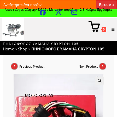
Search
for:
Απόστολη σε Όλη την Ελλάδα Με curier παράδοση 2-3 Ημέρες Εργάσιμες
Skip
to
content
0
ΠΗΝΙΟΦΟΡΟΣ YAMAHA CRYPTON 105
Home
»
Shop
»
ΠΗΝΙΟΦΟΡΟΣ YAMAHA CRYPTON 105
Previous Product
Next Product
🔍