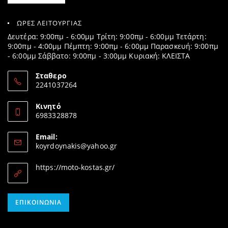
ΩΡΕΣ ΛΕΙΤΟΥΡΓΙΑΣ
Δευτέρα: 9:00πμ - 6:00μμ Τρίτη: 9:00πμ - 6:00μμ Τετάρτη:
9:00πμ - 4:00μμ Πέμπτη: 9:00πμ - 6:00μμ Παρασκευή: 9:00πμ
- 6:00μμ Σάββατο: 9:00πμ - 3:00μμ Κυριακή: ΚΛΕΙΣΤΑ
Σταθερο
2241037264
Opens
in
Κινητό
your
6983328878
application
Opens
in
Email:
your
Opens
koyrdoynakis@yahoo.gr
application
in
your
https://moto-kostas.gr/
application
Opens
ΕΠΙΚΟΙΝΩΝΊΑ
in
your
application