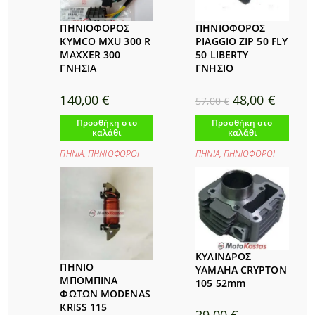
ΠΗΝΙΟΦΟΡΟΣ
ΠΗΝΙΟΦΟΡΟΣ
KYMCO MXU 300 R
PIAGGIO ZIP 50 FLY
MAXXER 300
50 LIBERTY
ΓΝΗΣΙΑ
ΓΝΗΣΙΟ
Original
Η
140,00
€
48,00
€
57,00
€
price
τρέχου
was:
τιμή
Προσθήκη στο
Προσθήκη στο
57,00 €.
είναι:
καλάθι
καλάθι
48,00 €.
ΠΗΝΙΑ
,
ΠΗΝΙΟΦΟΡΟΙ
ΠΗΝΙΑ
,
ΠΗΝΙΟΦΟΡΟΙ
ΚΥΛΙΝΔΡΟΣ
ΠΗΝΙΟ
YAMAHA CRYPTON
ΜΠΟΜΠΙΝΑ
105 52mm
ΦΩΤΩΝ MODENAS
KRISS 115