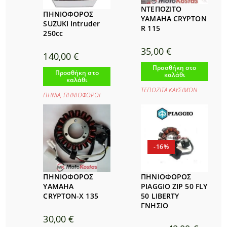
ΝΤΕΠΟΖΙΤΟ
ΠΗΝΙΟΦΟΡΟΣ
YAMAHA CRYPTON
SUZUKI Intruder
R 115
250cc
35,00
€
140,00
€
Προσθήκη στο
Προσθήκη στο
καλάθι
καλάθι
ΤΕΠΟΖΙΤΑ ΚΑΥΣΙΜΩΝ
ΠΗΝΙΑ
,
ΠΗΝΙΟΦΟΡΟΙ
-16%
ΠΗΝΙΟΦΟΡΟΣ
ΠΗΝΙΟΦΟΡΟΣ
YAMAHA
PIAGGIO ZIP 50 FLY
CRYPTON-X 135
50 LIBERTY
ΓΝΗΣΙΟ
30,00
€
Original
Η