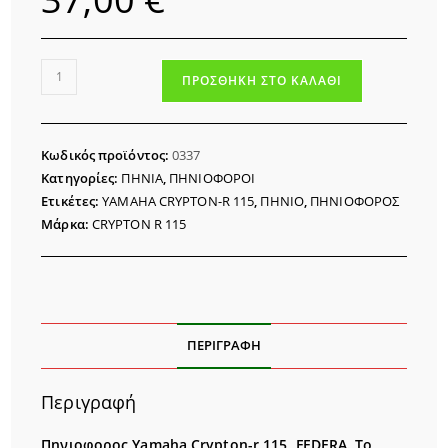
ΠΗΝΙΟΦΟΡΟΣ
ΠΡΟΣΘΉΚΗ ΣΤΟ ΚΑΛΆΘΙ
YAMAHA
CRYPTON-
R
Κωδικός προϊόντος:
0337
115
Κατηγορίες:
ΠΗΝΙΑ
,
ΠΗΝΙΟΦΟΡΟΙ
FEDERAL
Ετικέτες:
YAMAHA CRYPTON-R 115
,
ΠΗΝΙΟ
,
ΠΗΝΙΟΦΟΡΟΣ
ποσότητα
Μάρκα:
CRYPTON R 115
ΠΕΡΙΓΡΑΦΉ
Περιγραφή
Πηνιοφορος Yamaha Crypton-r 115 FEDERA. Το