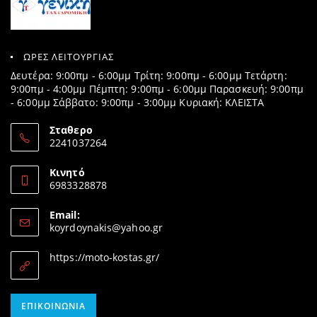
ΩΡΕΣ ΛΕΙΤΟΥΡΓΙΑΣ
Δευτέρα: 9:00πμ - 6:00μμ Τρίτη: 9:00πμ - 6:00μμ Τετάρτη:
9:00πμ - 4:00μμ Πέμπτη: 9:00πμ - 6:00μμ Παρασκευή: 9:00πμ
- 6:00μμ Σάββατο: 9:00πμ - 3:00μμ Κυριακή: ΚΛΕΙΣΤΑ
Σταθερο
2241037264
Opens
in
Κινητό
your
6983328878
application
Opens
in
Email:
your
Opens
koyrdoynakis@yahoo.gr
application
in
your
https://moto-kostas.gr/
application
Opens
ΕΠΙΚΟΙΝΩΝΊΑ
in