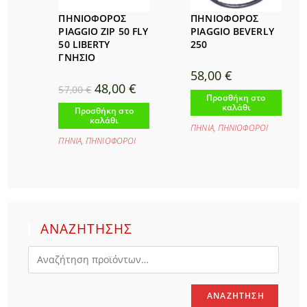
ΠΗΝΙΟΦΟΡΟΣ
ΠΗΝΙΟΦΟΡΟΣ
PIAGGIO ZIP 50 FLY
PIAGGIO BEVERLY
50 LIBERTY
250
ΓΝΗΣΙΟ
58,00
€
Original
Η
48,00
€
57,00
€
price
τρέχουσα
Προσθήκη στο
was:
τιμή
καλάθι
Προσθήκη στο
57,00 €.
είναι:
καλάθι
48,00 €.
ΠΗΝΙΑ
,
ΠΗΝΙΟΦΟΡΟΙ
ΠΗΝΙΑ
,
ΠΗΝΙΟΦΟΡΟΙ
ΑΝΑΖΗΤΗΣΗΣ
ΑΝΑΖΉΤΗΣΗ