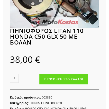
ΠΗΝΙΟΦΟΡΟΣ LIFAN 110
HONDA C50 GLX 50 ΜΕ
ΒΟΛΑΝ
38,00
€
ΠΗΝΙΟΦΟΡΟΣ
ΠΡΟΣΘΉΚΗ ΣΤΟ ΚΑΛΆΘΙ
LIFAN
110
HONDA
Κωδικός προϊόντος:
003830
C50
Κατηγορίες:
ΠΗΝΙΑ
,
ΠΗΝΙΟΦΟΡΟΙ
GLX
Ετικέτες:
HONDA C50 12V
,
HONDA GLX 50 90
,
LIFAN
,