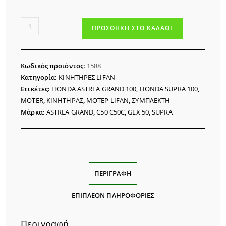
ΜΟΤΕΡ
ΠΡΟΣΘΉΚΗ ΣΤΟ ΚΑΛΆΘΙ
140cc
RACING
HYPER-
Κωδικός προϊόντος:
1588
X
Κατηγορία:
ΚΙΝΗΤΗΡΕΣ LIFAΝ
ΣΥΜΠΛΕΚΤΗ
Ετικέτες:
HONDA ASTREA GRAND 100
,
HONDA SUPRA 100
,
ποσότητα
MOTER
,
ΚΙΝΗΤΗΡΑΣ
,
ΜΟΤΕΡ LIFAN
,
ΣΥΜΠΛΕΚΤΗ
Μάρκα:
ASTREA GRAND
,
C50 C50C
,
GLX 50
,
SUPRA
ΠΕΡΙΓΡΑΦΉ
ΕΠΙΠΛΈΟΝ ΠΛΗΡΟΦΟΡΊΕΣ
Περιγραφή