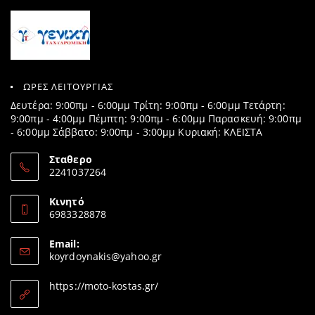
ΩΡΕΣ ΛΕΙΤΟΥΡΓΙΑΣ
Δευτέρα: 9:00πμ - 6:00μμ Τρίτη: 9:00πμ - 6:00μμ Τετάρτη:
9:00πμ - 4:00μμ Πέμπτη: 9:00πμ - 6:00μμ Παρασκευή: 9:00πμ
- 6:00μμ Σάββατο: 9:00πμ - 3:00μμ Κυριακή: ΚΛΕΙΣΤΑ
Σταθερο
2241037264
Opens
in
Κινητό
your
6983328878
application
Opens
in
Email:
your
Opens
koyrdoynakis@yahoo.gr
application
in
your
https://moto-kostas.gr/
application