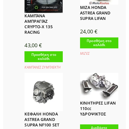
ΜΙΖΑ HONDA
ASTREA GRAND
ΚΑΜΠΆΝΑ
SUPRA LIFAN
ΑΜΠΡΑΓΙΆΖ
CRYPTO-X 135
24,00
€
RACING
Προσθήκη στο
43,00
€
καλάθι
ΜΙΖΕΣ
Προσθήκη στο
καλάθι
ΚΑΜΠΑΝΕΣ ΣΥΜΠΛΕΚΤΗ
ΚΙΝΗΤΗΡΕΣ LIFAN
110cc
ΥΔΡΟΨΙΚΤΟΣ
ΚΕΦΑΛΗ HONDA
ASTREA GRAND
SUPRA NF100 SET
Διαβάστε