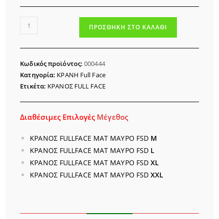
ΚΡΑΝΟΣ
ΠΡΟΣΘΉΚΗ ΣΤΟ ΚΑΛΆΘΙ
FULL
FACE
ΜΑΤ
Κωδικός προϊόντος:
000444
ΜΑΥΡΟ
Κατηγορία:
ΚΡΑΝΗ Full Face
FSD
Ετικέτα:
ΚΡΑΝΟΣ FULL FACE
S
ποσότητα
Διαθέσιμες Επιλογές
Μέγεθος
ΚΡΑΝΟΣ FULLFACE ΜΑΤ ΜΑΥΡΟ FSD
Μ
ΚΡΑΝΟΣ FULLFACE ΜΑΤ ΜΑΥΡΟ FSD
L
ΚΡΑΝΟΣ FULLFACE ΜΑΤ ΜΑΥΡΟ FSD
XL
ΚΡΑΝΟΣ FULLFACE ΜΑΤ ΜΑΥΡΟ FSD
XXL