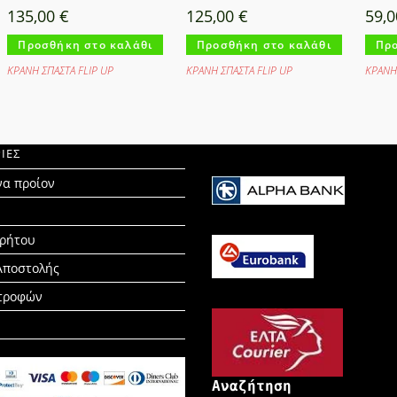
135,00
€
125,00
€
59,
Προσθήκη στο καλάθι
Προσθήκη στο καλάθι
Προ
ΚΡΑΝΗ ΣΠΑΣΤΑ FLIP UP
ΚΡΑΝΗ ΣΠΑΣΤΑ FLIP UP
ΚΡΑΝΗ 
ΙΕΣ
να προίον
ρρήτου
Αποστολής
στροφών
Αναζήτηση