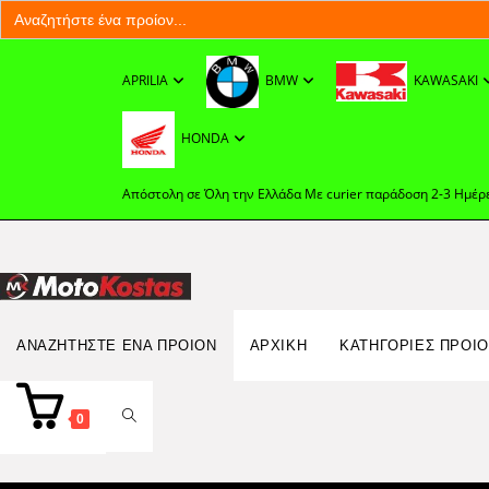
Search
for:
Skip
to
APRILIA
BMW
KAWASAKI
content
HONDA
Απόστολη σε Όλη την Ελλάδα Με curier παράδοση 2-3 Ημέρ
Search
ΑΝΑΖΗΤΉΣΤΕ ΈΝΑ ΠΡΟΊΟΝ
ΑΡΧΙΚΉ
ΚΑΤΗΓΟΡΙΕΣ ΠΡΟΙ
for:
TOGGLE
0