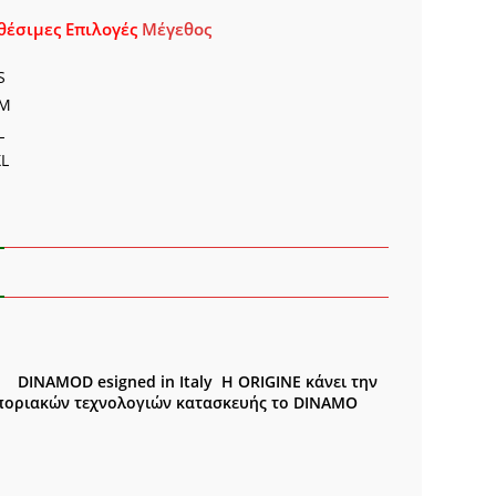
θέσιμες Επιλογές
Μέγεθος
ΥΡΟ
ΤΟΚ.
S
ότητα
M
L
XL
 MO DINAMO
D esigned in Italy
Η ORIGINE κάνει την
ποριακών τεχνολογιών κατασκευής το DINAMO