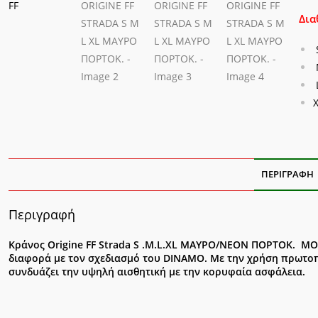
XL
Δια
ΜΑ
ΠΟΡ
ποσ
ΠΕΡΙΓΡΑΦΉ
Περιγραφή
Κράνος Origine FF Strada S .M.L.XL ΜΑΥΡΟ/NEON ΠΟΡΤΟΚ.
διαφορά με τον σχεδιασμό του DINAMO. Με την χρήση πρωτο
συνδυάζει την υψηλή αισθητική με την κορυφαία ασφάλεια.