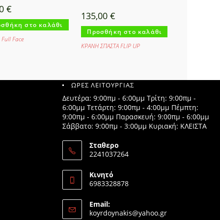
00
€
135,00
€
σθήκη στο καλάθι
Προσθήκη στο καλάθι
Full Face
ΚΡΑΝΗ ΣΠΑΣΤΑ FLIP UP
ΩΡΕΣ ΛΕΙΤΟΥΡΓΙΑΣ
Δευτέρα: 9:00πμ - 6:00μμ Τρίτη: 9:00πμ -
6:00μμ Τετάρτη: 9:00πμ - 4:00μμ Πέμπτη:
9:00πμ - 6:00μμ Παρασκευή: 9:00πμ - 6:00μμ
Σάββατο: 9:00πμ - 3:00μμ Κυριακή: ΚΛΕΙΣΤΑ
Σταθερο
2241037264
Opens
in
Κινητό
your
6983328878
application
Opens
in
Email:
your
Opens
koyrdoynakis@yahoo.gr