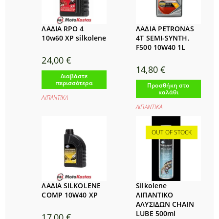
ΛΑΔΙΑ RPO 4
ΛΑΔΙΑ PETRONAS
10w60 XP silkolene
4T SEMI-SYNTH.
F500 10W40 1L
24,00
€
14,80
€
Διαβάστε
περισσότερα
Προσθήκη στο
καλάθι
ΛΙΠΑΝΤΙΚΑ
ΛΙΠΑΝΤΙΚΑ
OUT OF STOCK
ΛΑΔΙΑ SILKOLENE
Silkolene
COMP 10W40 XP
ΛΙΠΑΝΤΙΚΟ
ΑΛΥΣΙΔΩΝ CHAIN
LUBE 500ml
17,00
€