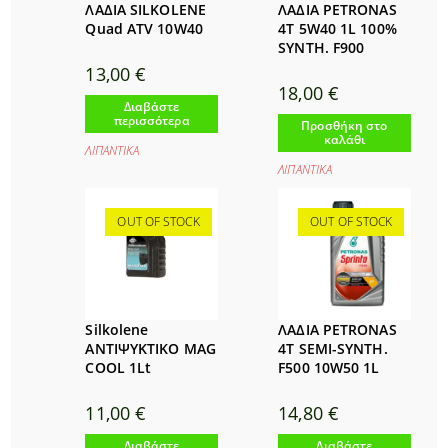
ΛΑΔΙΑ SILKOLENE
ΛΑΔΙΑ PETRONAS
Quad ATV 10W40
4T 5W40 1L 100%
SYNTH. F900
13,00
€
18,00
€
Διαβάστε
περισσότερα
Προσθήκη στο
καλάθι
ΛΙΠΑΝΤΙΚΑ
ΛΙΠΑΝΤΙΚΑ
OUT OF STOCK
OUT OF STOCK
Silkolene
ΛΑΔΙΑ PETRONAS
ΑΝΤΙΨΥΚΤΙΚΟ MAG
4T SEMI-SYNTH.
COOL 1Lt
F500 10W50 1L
11,00
€
14,80
€
Διαβάστε
Διαβάστε