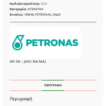
10W40
Κωδικός προϊόντος:
3251
1L
Κατηγορία:
ΛΙΠΑΝΤΙΚΑ
100%
Ετικέτες:
10W40
,
PETRONAS
,
ΛΑΔΙΑ
SYNTH.
F900
ποσότητα
API SN – JASO MA-MA2
ΠΕΡΙΓΡΑΦΉ
Περιγραφή