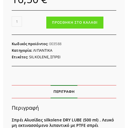
ΣΠΡΕΙ
ΠΡΟΣΘΉΚΗ ΣΤΟ ΚΑΛΆΘΙ
ΑΛΥΣΙΔΑΣ
SILKOLENE
TITANIUM
Κωδικός προϊόντος:
003588
DRY
Κατηγορία:
ΛΙΠΑΝΤΙΚΑ
LUBE
Ετικέτες:
SILKOLENE
,
ΣΠΡΕΙ
(500
ml)
ποσότητα
ΠΕΡΙΓΡΑΦΉ
Περιγραφή
Σπρέι Αλυσίδας silkolene DRY LUBE (500 ml) . Λευκό
μη εκτινασσόμενο λιπαντικό με PTFE σπρέι