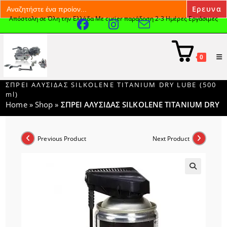
Search
for:
Απόστολη σε Όλη την Ελλάδα Με curier παράδοση 2-3 Ημέρες Εργάσιμες
Skip
to
content
0
ΣΠΡΕΙ ΑΛΥΣΙΔΑΣ SILKOLENE TITANIUM DRY LUBE (500
ml)
Home
»
Shop
»
ΣΠΡΕΙ ΑΛΥΣΙΔΑΣ SILKOLENE TITANIUM DRY L
Previous Product
Next Product
🔍