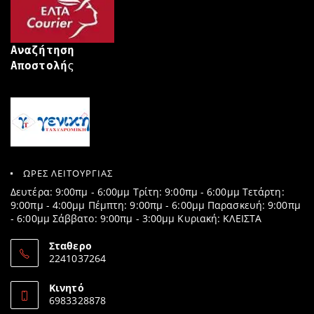
Αναζήτηση
Αποστολή
ς
ΩΡΕΣ ΛΕΙΤΟΥΡΓΙΑΣ
Δευτέρα: 9:00πμ - 6:00μμ Τρίτη: 9:00πμ - 6:00μμ Τετάρτη:
9:00πμ - 4:00μμ Πέμπτη: 9:00πμ - 6:00μμ Παρασκευή: 9:00πμ
- 6:00μμ Σάββατο: 9:00πμ - 3:00μμ Κυριακή: ΚΛΕΙΣΤΑ
Σταθερο
2241037264
Opens
in
Κινητό
your
6983328878
application
Opens