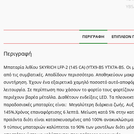
YB5
ΠΕΡΙΓΡΑΦΉ
ΕΠΙΠΛΈΟΝ 
Περιγραφή
Μπαταρία λιθίου SKYRICH LFP-2 (145 CA) (YTX9-BS YTX7A-BS. Οι
από τις συμβατικές. Αποδίδουν περισσότερο. Αποθηκεύουν μακ
συντήρηση. Έχουν ένα εξαιρετικά χαμηλό ποσοστό αυτό-αποφό
λειτουργία. Σε περίπτωση που χάσουν το φορτίο τους φορτίζουν
περιέχουν βαρέα μέταλλα. Διαθέτουν ενδείξεις LED. Τα πλεονε
παραδοσιακές μπαταρίες είναι: Μεγαλύτερη διάρκεια ζωής. Αυ
145%,Χρόνος επαναφόρτισης 6 λεπτά. Μείωση κατά 5% στην κατ
προϊόντα διότι είναι κατασκευασμένες από 100% ανακυκλώσιμα
9 τύπους μπαταριών καλύπτεται το 90% των μοντέλων διότι μέ