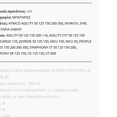
RICH
ικός προϊόντος:
430
ηγορία:
ΜΠΑΤΑΡΙΕΣ
5CA)
έτες:
KYMCO AGILITY 50 125 150 200-350
,
SKYRICH
,
SYM
,
9-
ΤΑΡΙΑ ΛΙΘΙΟΥ
κα:
AGILITY 50 125 150 200 +16
,
AGILITY CYT 50 125 150
7A-
,
CARGO 125
,
JOYRIDE 50 125 150
,
MXU 150
,
MXU 50
,
PEOPLE
25 150 200 300 350
,
SYMPHONY ST 50 125 150 200
,
PONY SR 125 150
,
VS 125 150
,
XT 600
ότητα
ταρία Λιθίου Μοτοσυκλέτας SKYRICH LFP-9 (YB5L-B
B4L-B)
αμη εκκίνησης: 105CCA
άλληλη να αντικαταστήσει τις εργοστασιακές
ταρίες με τους παρακάτω τύπους:
L-B
L-B
L-B-BS