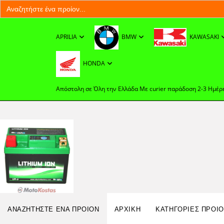
Search
for:
Skip
to
APRILIA
BMW
KAWASAKI
content
HONDA
Απόστολη σε Όλη την Ελλάδα Με curier παράδοση 2-3 Ημέρ
Search
ΑΝΑΖΗΤΉΣΤΕ ΈΝΑ ΠΡΟΊΟΝ
ΑΡΧΙΚΉ
ΚΑΤΗΓΟΡΙΕΣ ΠΡΟΙ
for: