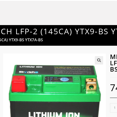
CH LFP-2 (145CA) YTX9-BS 
5CA) YTX9-BS YTX7A-BS
Μ
LF
B
🔍
7
ΜΠΑ
ΛΙΘ