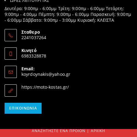
ΩΡΕΣ ΛΕΙΤΟΥΡΓΙΑΣ
Δευτέρα: 9:00πμ - 6:00μμ Τρίτη: 9:00πμ - 6:00μμ Τετάρτη:
9:00πμ - 4:00μμ Πέμπτη: 9:00πμ - 6:00μμ Παρασκευή: 9:00πμ
- 6:00μμ Σάββατο: 9:00πμ - 3:00μμ Κυριακή: ΚΛΕΙΣΤΑ
Σταθερο
2241037264
Opens
in
Κινητό
your
6983328878
application
Opens
in
Email:
your
Opens
koyrdoynakis@yahoo.gr
application
in
your
https://moto-kostas.gr/
application
Opens
ΕΠΙΚΟΙΝΩΝΊΑ
in
your
application
ΑΝΑΖΗΤΉΣΤΕ ΈΝΑ ΠΡΟΊΟΝ
ΑΡΧΙΚΉ
SEARCH
FOR: