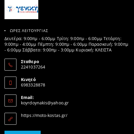
ΩΡΕΣ ΛΕΙΤΟΥΡΓΙΑΣ
Δευτέρα: 9:00πμ - 6:00μμ Τρίτη: 9:00πμ - 6:00μμ Τετάρτη:
9:00πμ - 4:00μμ Πέμπτη: 9:00πμ - 6:00μμ Παρασκευή: 9:00πμ
- 6:00μμ Σάββατο: 9:00πμ - 3:00μμ Κυριακή: ΚΛΕΙΣΤΑ
Σταθερο
2241037264
Opens
in
Κινητό
your
6983328878
application
Opens
in
Email:
your
Opens
koyrdoynakis@yahoo.gr
application
in
your
https://moto-kostas.gr/
application
Opens