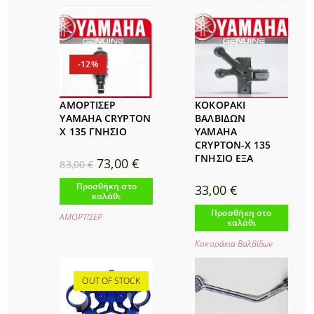
-12%
ΑΜΟΡΤΙΣΕΡ
ΚΟΚΟΡΑΚΙ
YAMAHA CRYPTON
ΒΑΛΒΙΔΩΝ
X 135 ΓΝΗΣΙΟ
YAMAHA
CRYPTON-X 135
ΓΝΗΣΙΟ ΕΞΑ
Original
Η
73,00
€
83,00
€
price
τρέχουσα
was:
τιμή
Προσθήκη στο
33,00
€
83,00 €.
είναι:
καλάθι
73,00 €.
Προσθήκη στο
ΑΜΟΡΤΙΣΕΡ
καλάθι
Κοκοράκια Βαλβίδων
OUT OF STOCK