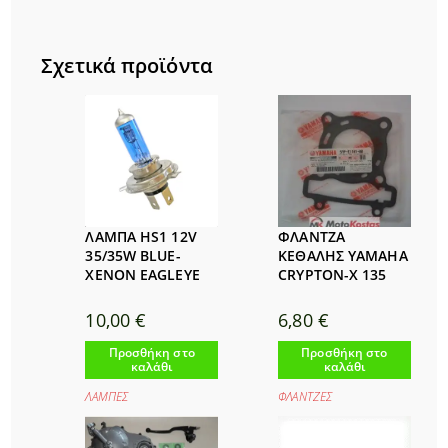
Σχετικά προϊόντα
ΛΑΜΠΑ HS1 12V
ΦΛΑΝΤΖΑ
35/35W BLUE-
ΚΕΘΑΛΗΣ YAMAHA
XENON EAGLEYE
CRYPTON-X 135
10,00
€
6,80
€
Προσθήκη στο
Προσθήκη στο
καλάθι
καλάθι
ΛΑΜΠΕΣ
ΦΛΑΝΤΖΕΣ