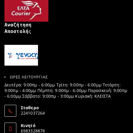
Αναζήτηση
Αποστολή
ς
ΩΡΕΣ ΛΕΙΤΟΥΡΓΙΑΣ
Δευτέρα: 9:00πμ - 6:00μμ Τρίτη: 9:00πμ - 6:00μμ Τετάρτη:
9:00πμ - 4:00μμ Πέμπτη: 9:00πμ - 6:00μμ Παρασκευή: 9:00πμ
- 6:00μμ Σάββατο: 9:00πμ - 3:00μμ Κυριακή: ΚΛΕΙΣΤΑ
Σταθερο
2241037264
Opens
in
Κινητό
your
6983328878