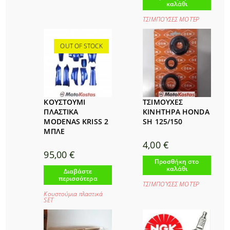
καλάθι
ΤΣΙΜΠΟΎΣΕΣ ΜΟΤΈΡ
OUT OF STOCK
ΚΟΥΣΤΟΥΜΙ
ΤΣΙΜΟΥΧΕΣ
ΠΛΑΣΤΙΚΑ
ΚΙΝΗΤΗΡΑ HONDA
MODENAS KRISS 2
SH 125/150
ΜΠΛΕ
4,00
€
95,00
€
Προσθήκη στο
καλάθι
Διαβάστε
περισσότερα
ΤΣΙΜΠΟΎΣΕΣ ΜΟΤΈΡ
Κουστούμια πλαστικά
SET