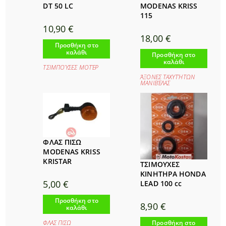
DT 50 LC
MODENAS KRISS
115
10,90
€
18,00
€
Προσθήκη στο
καλάθι
Προσθήκη στο
καλάθι
ΤΣΙΜΠΟΎΣΕΣ ΜΟΤΈΡ
ΆΞΟΝΕΣ ΤΑΧΥΤΉΤΩΝ
ΜΑΝΙΒΈΛΑΣ
ΦΛΑΣ ΠΙΣΩ
MODENAS KRISS
KRISTAR
ΤΣΙΜΟΥΧΕΣ
ΚΙΝΗΤΗΡΑ HONDA
5,00
€
LEAD 100 cc
Προσθήκη στο
8,90
€
καλάθι
Προσθήκη στο
ΦΛΑΣ ΠΙΣΩ