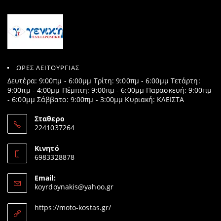
ΩΡΕΣ ΛΕΙΤΟΥΡΓΙΑΣ
Δευτέρα: 9:00πμ - 6:00μμ Τρίτη: 9:00πμ - 6:00μμ Τετάρτη:
9:00πμ - 4:00μμ Πέμπτη: 9:00πμ - 6:00μμ Παρασκευή: 9:00πμ
- 6:00μμ Σάββατο: 9:00πμ - 3:00μμ Κυριακή: ΚΛΕΙΣΤΑ
Σταθερο
2241037264
Opens
in
Κινητό
your
6983328878
application
Opens
in
Email:
your
Opens
koyrdoynakis@yahoo.gr
application
in
your
https://moto-kostas.gr/
application