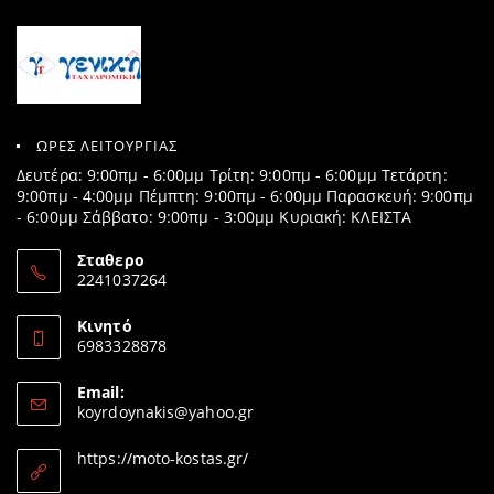
ΩΡΕΣ ΛΕΙΤΟΥΡΓΙΑΣ
Δευτέρα: 9:00πμ - 6:00μμ Τρίτη: 9:00πμ - 6:00μμ Τετάρτη:
9:00πμ - 4:00μμ Πέμπτη: 9:00πμ - 6:00μμ Παρασκευή: 9:00πμ
- 6:00μμ Σάββατο: 9:00πμ - 3:00μμ Κυριακή: ΚΛΕΙΣΤΑ
Σταθερο
2241037264
Opens
in
Κινητό
your
6983328878
application
Opens
in
Email:
your
Opens
koyrdoynakis@yahoo.gr
application
in
your
https://moto-kostas.gr/
application