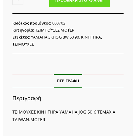
ΠΡΟΣΘΉΚΗ ΣΤΟ ΚΑΛΆΘΙ
ΚΙΝΗΤΗΡΑ
YAMAHA
JOG
Κωδικός προϊόντος:
000702
50
Κατηγορία:
ΤΣΙΜΠΟΎΣΕΣ ΜΟΤΈΡ
ποσότητα
Ετικέτες:
YAMAHA 3KJ JOG BW 50 90
,
ΚΙΝΗΤΗΡΑ
,
ΤΣΙΜΟΥΧΕΣ
ΠΕΡΙΓΡΑΦΉ
Περιγραφή
ΤΣΙΜΟΥΧΕΣ ΚΙΝΗΤΗΡΑ YAMAHA JOG 50 6 TEMAXIA
TAIWAN.MOTER