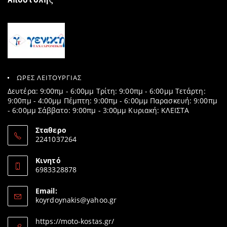
ΩΡΕΣ ΛΕΙΤΟΥΡΓΙΑΣ
Δευτέρα: 9:00πμ - 6:00μμ Τρίτη: 9:00πμ - 6:00μμ Τετάρτη:
9:00πμ - 4:00μμ Πέμπτη: 9:00πμ - 6:00μμ Παρασκευή: 9:00πμ
- 6:00μμ Σάββατο: 9:00πμ - 3:00μμ Κυριακή: ΚΛΕΙΣΤΑ
Σταθερο
2241037264
Opens
in
Κινητό
your
6983328878
application
Opens
in
Email:
your
Opens
koyrdoynakis@yahoo.gr
application
in
your
https://moto-kostas.gr/
application