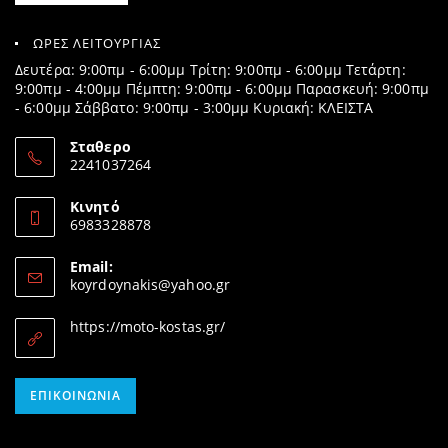
ΩΡΕΣ ΛΕΙΤΟΥΡΓΙΑΣ
Δευτέρα: 9:00πμ - 6:00μμ Τρίτη: 9:00πμ - 6:00μμ Τετάρτη:
9:00πμ - 4:00μμ Πέμπτη: 9:00πμ - 6:00μμ Παρασκευή: 9:00πμ
- 6:00μμ Σάββατο: 9:00πμ - 3:00μμ Κυριακή: ΚΛΕΙΣΤΑ
Σταθερο
2241037264
Opens
in
Κινητό
your
6983328878
application
Opens
in
Email:
your
Opens
koyrdoynakis@yahoo.gr
application
in
your
https://moto-kostas.gr/
application
Opens
ΕΠΙΚΟΙΝΩΝΊΑ
in
your
application