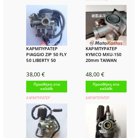
ΚΑΡΜΠΥΡΑΤΕΡ
ΚΑΡΜΠΥΡΑΤΕΡ
PIAGGIO ZIP 50 FLY
KYMCO MXU-150
50 LIBERTY 50
20mm TAIWAN
38,00
€
48,00
€
Προσθήκη στο
Προσθήκη στο
καλάθι
καλάθι
ΚΑΡΜΠΥΡΑΤΕΡ
ΚΑΡΜΠΥΡΑΤΕΡ