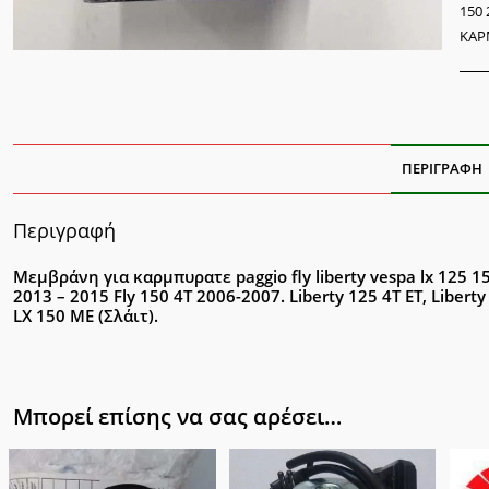
125
150 
150
ΚΑΡ
200
ποσ
ΠΕΡΙΓΡΑΦΉ
Περιγραφή
Μεμβράνη για καρμπυρατε paggio fly liberty vespa lx 125 15
2013 – 2015 Fly 150 4T 2006-2007. Liberty 125 4T ET, Liberty
LX 150 ΜΕ (Σλάιτ).
Μπορεί επίσης να σας αρέσει…