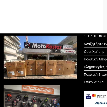
ΠΛΗΡΟΦΟΡ
Search
Αναζητήστε έ
for:
Όροι Χρήσης
Πολιτική Απο
Πληροφορίες 
Πολιτική Επι
Επικοινωνία