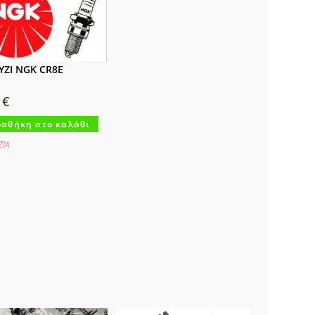
ΖΙ NGK CR8E
5
€
σθήκη στο καλάθι
ΙA