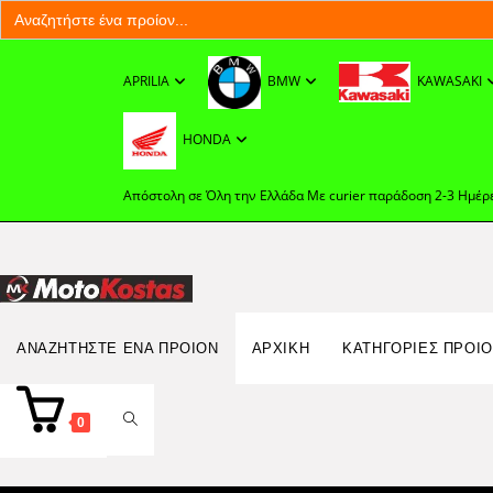
Search
for:
Skip
to
APRILIA
BMW
KAWASAKI
content
HONDA
Απόστολη σε Όλη την Ελλάδα Με curier παράδοση 2-3 Ημέρ
Search
ΑΝΑΖΗΤΉΣΤΕ ΈΝΑ ΠΡΟΊΟΝ
ΑΡΧΙΚΉ
ΚΑΤΗΓΟΡΙΕΣ ΠΡΟΙ
for:
TOGGLE
0