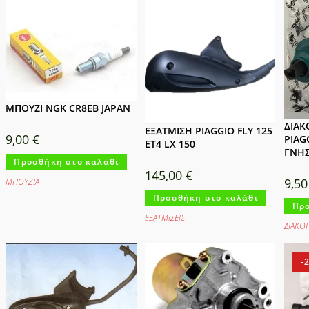
ΜΠΟΥΖΙ NGK CR8EB JAPAN
ΔΙΑΚ
ΕΞΑΤΜΙΣΗ PIAGGIO FLY 125
9,00
€
PIAG
ET4 LX 150
ΓΝΗΣ
Προσθήκη στο καλάθι
145,00
€
9,5
ΜΠΟΥΖΙA
Προσθήκη στο καλάθι
Προ
ΕΞΑΤΜΙΣΕΙΣ
ΔΙΑΚΟ
-