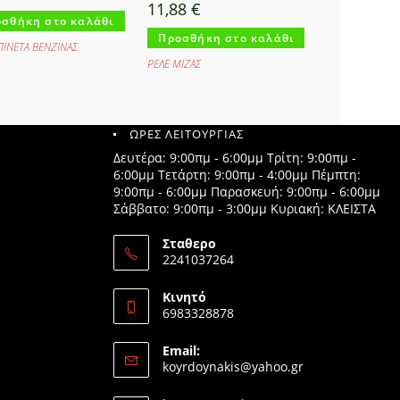
11,88
€
σθήκη στο καλάθι
Προσθήκη στο καλάθι
ΙΝΕΤΑ ΒΕΝΖΙΝΑΣ
ΡΕΛΕ ΜΙΖΑΣ
ΩΡΕΣ ΛΕΙΤΟΥΡΓΙΑΣ
Δευτέρα: 9:00πμ - 6:00μμ Τρίτη: 9:00πμ -
6:00μμ Τετάρτη: 9:00πμ - 4:00μμ Πέμπτη:
9:00πμ - 6:00μμ Παρασκευή: 9:00πμ - 6:00μμ
Σάββατο: 9:00πμ - 3:00μμ Κυριακή: ΚΛΕΙΣΤΑ
Σταθερο
2241037264
Opens
in
Κινητό
your
6983328878
application
Opens
in
Email:
your
Opens
koyrdoynakis@yahoo.gr
application
in
your