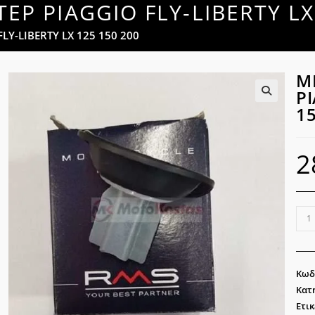
 PIAGGIO FLY-LIBERTY LX 
Y-LIBERTY LX 125 150 200
Μ
PI
1
🔍
2
ΜΕ
ΚΑΡ
PIA
FLY-
Κωδ
LIB
Κατ
LX
Ετικ