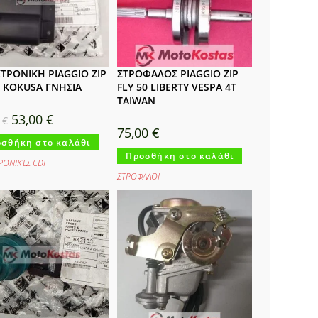
ΤΡΟΝΙΚΗ PIAGGIO ZIP
ΣΤΡΟΦΑΛΟΣ PIAGGIO ZIP
T KOKUSA ΓΝΗΣΙΑ
FLY 50 LIBERTY VESPA 4T
TAIWAN
Original
Η
53,00
€
0
€
price
τρέχουσα
75,00
€
was:
τιμή
σθήκη στο καλάθι
66,00 €.
είναι:
53,00 €.
Προσθήκη στο καλάθι
ΡΟΝΙΚΈΣ CDI
ΣΤΡΟΦΑΛΟΙ