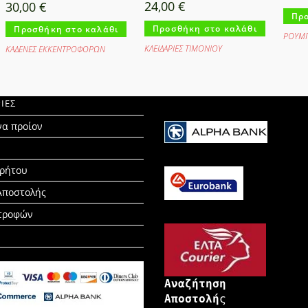
24,00
€
30,00
€
Προ
Προσθήκη στο καλάθι
Προσθήκη στο καλάθι
ΡΟΥΜΠ
ΚΛΕΙΔΑΡΙΕΣ ΤΙΜΟΝΙΟΥ
ΚΑΔΕΝΕΣ ΕΚΚΕΝΤΡΟΦΟΡΩΝ
ΙΕΣ
να προίον
ρρήτου
Αποστολής
στροφών
Αναζήτηση
Αποστολή
ς