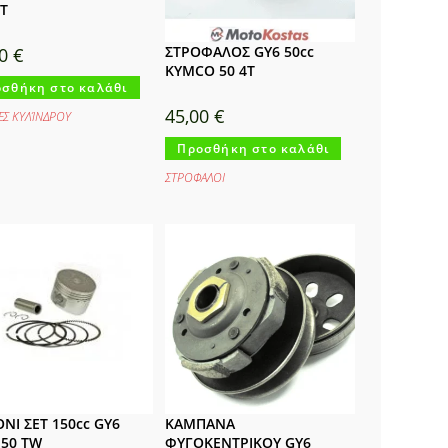
ET
ΣΤΡΟΦΑΛΟΣ GY6 50cc
00
€
KYMCO 50 4T
σθήκη στο καλάθι
45,00
€
ΈΣ ΚΥΛΊΝΔΡΟΥ
Προσθήκη στο καλάθι
ΣΤΡΟΦΑΛΟΙ
ΟΝΙ ΣΕΤ 150cc GY6
ΚΑΜΠΑΝΑ
150 TW
ΦΥΓΟΚΕΝΤΡΙΚΟΥ GY6