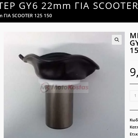
Ρ GY6 22mm ΓΙΑ SCOOTER 
ΓΙΑ SCOOTER 125 150
Μ
G
1
🔍
9
ΜΕ
ΚΑΡ
GY6
22
Κωδ
ΓΙΑ
Κατ
SCO
Ετικ