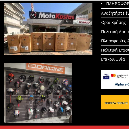
ΠΛΗΡΟΦΟΡ
Search
Αναζητήστε έ
for:
Όροι Χρήσης
Πολιτική Απο
Πληροφορίες 
Πολιτική Επι
Επικοινωνία