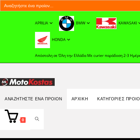
Search
for:
Skip
to
APRILIA
BMW
KAWASAKI
content
HONDA
Απόστολη σε Όλη την Ελλάδα Με curier παράδοση 2-3 Ημέρ
Search
ΑΝΑΖΗΤΉΣΤΕ ΈΝΑ ΠΡΟΊΟΝ
ΑΡΧΙΚΉ
ΚΑΤΗΓΟΡΙΕΣ ΠΡΟΙ
for:
TOGGLE
0