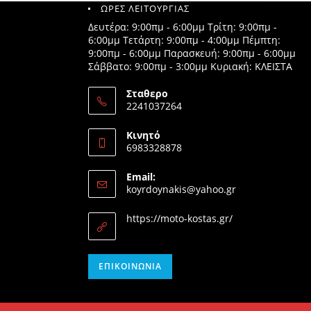
ΩΡΕΣ ΛΕΙΤΟΥΡΓΙΑΣ
Δευτέρα: 9:00πμ - 6:00μμ Τρίτη: 9:00πμ -
6:00μμ Τετάρτη: 9:00πμ - 4:00μμ Πέμπτη:
9:00πμ - 6:00μμ Παρασκευή: 9:00πμ - 6:00μμ
Σάββατο: 9:00πμ - 3:00μμ Κυριακή: ΚΛΕΙΣΤΑ
Σταθερο
2241037264
Opens
in
Κινητό
your
6983328878
application
Opens
in
Email:
your
Opens
koyrdoynakis@yahoo.gr
application
in
your
https://moto-kostas.gr/
application
Opens
ΕΠΙΚΟΙΝΩΝΊΑ
in
your
application