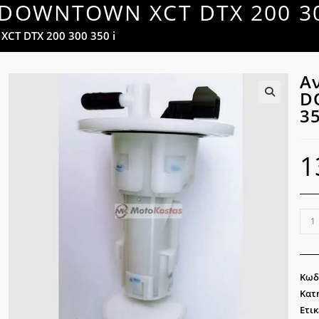
o DOWNTOWN XCT DTX 200 30
CT DTX 200 300 350 i
Α
D
35
🔍
1
Αντ
Βεν
Kym
DO
Κωδ
XCT
Κατ
DTX
Ετικ