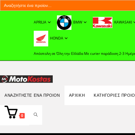
Search
for:
Skip
to
APRILIA
BMW
KAWASAKI
content
HONDA
Απόστολη σε Όλη την Ελλάδα Με curier παράδοση 2-3 Ημέρ
Search
ΑΝΑΖΗΤΉΣΤΕ ΈΝΑ ΠΡΟΊΟΝ
ΑΡΧΙΚΉ
ΚΑΤΗΓΟΡΙΕΣ ΠΡΟΙ
for:
TOGGLE
0