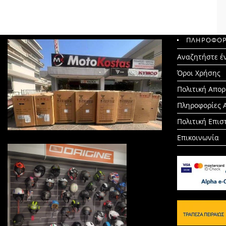
ΠΛΗΡΟΦΟΡ
Search
Αναζητήστε έ
for:
Όροι Χρήσης
Πολιτική Απο
Πληροφορίες 
Πολιτική Επι
Επικοινωνία