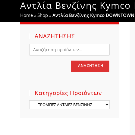
Αντλία Βενζίνης Kymc
WEBSITE
Home
»
Shop
»
Αντλία Βενζίνης Kymco DOWNTOWN X
SEARCH
ΑΝΑΖΗΤΗΣΗΣ
ΑΝΑΖΉΤΗΣΗ
Κατηγορίες Προϊόντων