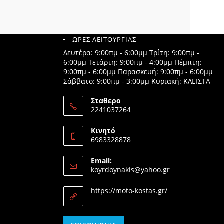
ΩΡΕΣ ΛΕΙΤΟΥΡΓΙΑΣ
Δευτέρα: 9:00πμ - 6:00μμ Τρίτη: 9:00πμ -
6:00μμ Τετάρτη: 9:00πμ - 4:00μμ Πέμπτη:
9:00πμ - 6:00μμ Παρασκευή: 9:00πμ - 6:00μμ
Σάββατο: 9:00πμ - 3:00μμ Κυριακή: ΚΛΕΙΣΤΑ
Σταθερο
2241037264
Opens
in
Κινητό
your
6983328878
application
Opens
in
Email:
your
Opens
koyrdoynakis@yahoo.gr
application
in
your
https://moto-kostas.gr/
application
Opens