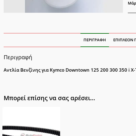
200
Μάρ
300
350
i
ποσ
ΠΕΡΙΓΡΑΦΉ
ΕΠΙΠΛΈΟΝ 
Περιγραφή
Αντλία Βενζίνης για Kymco Downtown 125 200 300 350 i 
Μπορεί επίσης να σας αρέσει…