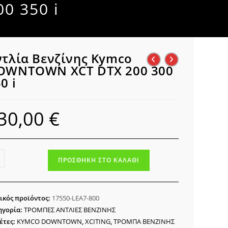
0 350 i
ντλία Βενζίνης Kymco
OWNTOWN XCT DTX 200 300
0 i
30,00
€
λία
ΠΡΟΣΘΉΚΗ ΣΤΟ ΚΑΛΆΘΙ
ζίνης
co
WNTOWN
ικός προϊόντος:
17550-LEA7-800
ηγορία:
ΤΡΟΜΠΕΣ ΑΝΤΛΙΕΣ ΒΕΝΖΙΝΗΣ
έτες:
KYMCO DOWNTOWN
,
XCITING
,
ΤΡΟΜΠΑ ΒΕΝΖΙΝΗΣ