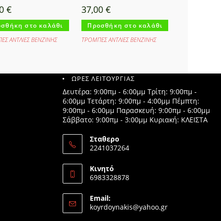
00
€
37,00
€
σθήκη στο καλάθι
Προσθήκη στο καλάθι
ΕΣ ΑΝΤΛΙΕΣ ΒΕΝΖΙΝΗΣ
ΤΡΟΜΠΕΣ ΑΝΤΛΙΕΣ ΒΕΝΖΙΝΗΣ
ΩΡΕΣ ΛΕΙΤΟΥΡΓΙΑΣ
Δευτέρα: 9:00πμ - 6:00μμ Τρίτη: 9:00πμ -
6:00μμ Τετάρτη: 9:00πμ - 4:00μμ Πέμπτη:
9:00πμ - 6:00μμ Παρασκευή: 9:00πμ - 6:00μμ
Σάββατο: 9:00πμ - 3:00μμ Κυριακή: ΚΛΕΙΣΤΑ
Σταθερο
2241037264
Opens
in
Κινητό
your
6983328878
application
Opens
in
Email:
your
Opens
koyrdoynakis@yahoo.gr
application
in