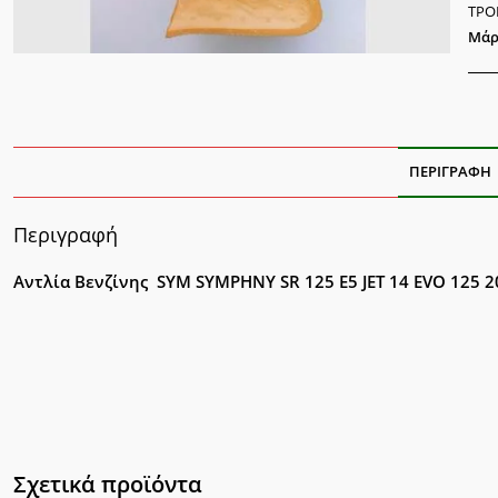
JET
ΤΡΟ
14
Μάρ
EVO
200
ποσ
ΠΕΡΙΓΡΑΦΉ
Περιγραφή
Αντλία Βενζίνης SYM SYMPHNY SR 125 E5 JET 14 EVO 125
Σχετικά προϊόντα