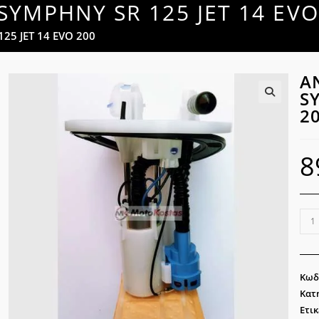
SYMPHNY SR 125 JET 14 EVO
25 JET 14 EVO 200
Α
S
2
🔍
8
ΑΝΤ
ΒΕΝ
SY
SY
Κωδ
SR
Κατ
125
Ετικ