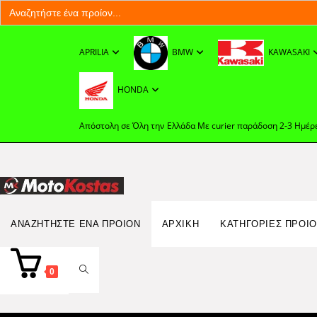
Search
for:
Skip
to
APRILIA
BMW
KAWASAKI
content
HONDA
Απόστολη σε Όλη την Ελλάδα Με curier παράδοση 2-3 Ημέρ
Search
ΑΝΑΖΗΤΉΣΤΕ ΈΝΑ ΠΡΟΊΟΝ
ΑΡΧΙΚΉ
ΚΑΤΗΓΟΡΙΕΣ ΠΡΟΙ
for:
TOGGLE
0