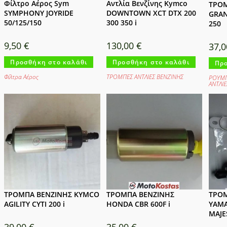
Φίλτρο Αέρος Sym
Αντλία Βενζίνης Kymco
ΤΡΟΜ
SYMPHONY JOYRIDE
DOWNTOWN XCT DTX 200
GRAN
50/125/150
300 350 i
250
9,50
€
130,00
€
37,
Προσθήκη στο καλάθι
Προσθήκη στο καλάθι
Προ
Φίλτρα Αέρος
ΤΡΟΜΠΕΣ ΑΝΤΛΙΕΣ ΒΕΝΖΙΝΗΣ
ΡΟΥΜΠ
ΑΝΤΛΙ
ΤΡΟΜΠΑ ΒΕΝΖΙΝΗΣ KYMCO
ΤΡΟΜΠΑ ΒΕΝΖΙΝΗΣ
ΤΡΟΜ
AGILITY CYTI 200 i
HONDA CBR 600F i
YAMA
MAJE
39,00
€
35,00
€