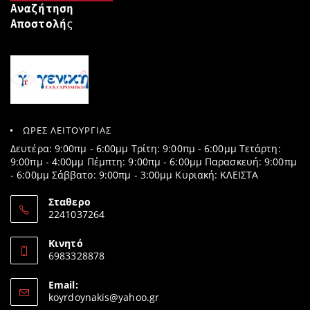
Αναζήτηση
Αποστολή
ς
ΩΡΕΣ ΛΕΙΤΟΥΡΓΙΑΣ
Δευτέρα: 9:00πμ - 6:00μμ Τρίτη: 9:00πμ - 6:00μμ Τετάρτη:
9:00πμ - 4:00μμ Πέμπτη: 9:00πμ - 6:00μμ Παρασκευή: 9:00πμ
- 6:00μμ Σάββατο: 9:00πμ - 3:00μμ Κυριακή: ΚΛΕΙΣΤΑ
Σταθερο
2241037264
Opens
in
Κινητό
your
6983328878
application
Opens
in
Email:
your
Opens
koyrdoynakis@yahoo.gr
application
in