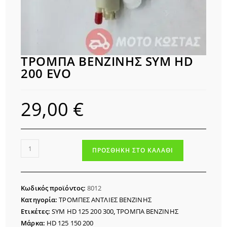
ΤΡΟΜΠΑ ΒΕΝΖΙΝΗΣ SYM HD
200 EVO
29,00
€
ΤΡΟΜΠΑ
ΠΡΟΣΘΉΚΗ ΣΤΟ ΚΑΛΆΘΙ
ΒΕΝΖΙΝΗΣ
SYM
HD
Κωδικός προϊόντος:
8012
200
Κατηγορία:
ΤΡΟΜΠΕΣ ΑΝΤΛΙΕΣ ΒΕΝΖΙΝΗΣ
EVO
Ετικέτες:
SYM HD 125 200 300
,
ΤΡΟΜΠΑ ΒΕΝΖΙΝΗΣ
ποσότητα
Μάρκα:
HD 125 150 200