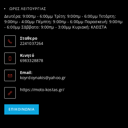
ΩΡΕΣ ΛΕΙΤΟΥΡΓΙΑΣ
Δευτέρα: 9:00πμ - 6:00μμ Τρίτη: 9:00πμ - 6:00μμ Τετάρτη:
9:00πμ - 4:00μμ Πέμπτη: 9:00πμ - 6:00μμ Παρασκευή: 9:00πμ
- 6:00μμ Σάββατο: 9:00πμ - 3:00μμ Κυριακή: ΚΛΕΙΣΤΑ
Σταθερο
2241037264
Opens
in
Κινητό
your
6983328878
application
Opens
in
Email:
your
Opens
koyrdoynakis@yahoo.gr
application
in
your
https://moto-kostas.gr/
application
Opens
ΕΠΙΚΟΙΝΩΝΊΑ
in
your
application