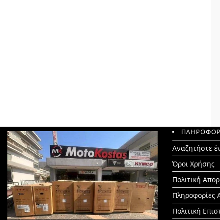
ΠΛΗΡΟΦΟΡ
Search
Αναζητήστε έ
for:
Όροι Χρήσης
Πολιτική Απο
Πληροφορίες 
Πολιτική Επι