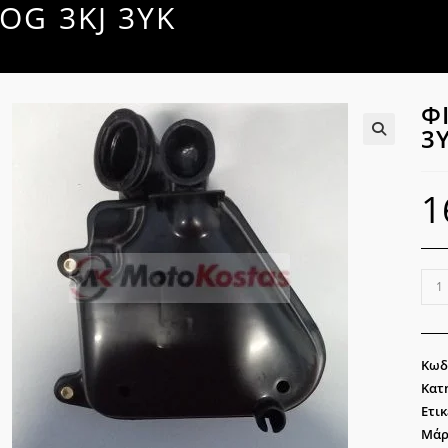
OG 3KJ 3YK
Φ
3
🔍
1
ΦΙΛ
YA
JOG
3KJ
Κωδ
3YK
Κατ
ποσ
Ετικ
Μάρ