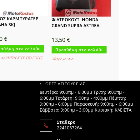
ΟΣ ΚΑΡΜΠΥΡΑΤΕΡ
ΦΙΛΤΡΟΚΟΥΤΙ HONDA
HA 3KJ
GRAND SUPRA ASTREA
00
€
13,50
€
σθήκη στο καλάθι
Προσθήκη στο καλάθι
Ι ΚΑΡΜΠΥΡΑΤΕΡ ΕΙΣΑΓΩΓΕΣ
Φιλτροκουτια
ΩΡΕΣ ΛΕΙΤΟΥΡΓΙΑΣ
Δευτέρα: 9:00πμ - 6:00μμ Τρίτη: 9:00πμ -
6:00μμ Τετάρτη: 9:00πμ - 4:00μμ Πέμπτη:
9:00πμ - 6:00μμ Παρασκευή: 9:00πμ - 6:00μμ
Σάββατο: 9:00πμ - 3:00μμ Κυριακή: ΚΛΕΙΣΤΑ
Σταθερο
2241037264
Opens
in