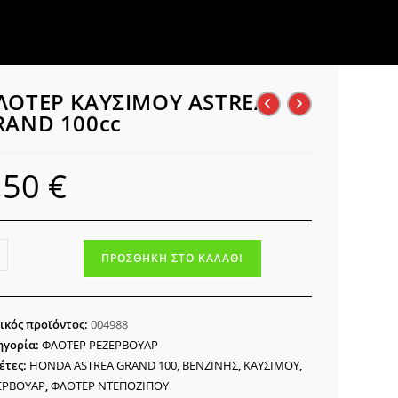
ΛΟΤΕΡ ΚΑΥΣΙΜΟΥ ASTREA
RAND 100cc
,50
€
ΤΕΡ
ΠΡΟΣΘΉΚΗ ΣΤΟ ΚΑΛΆΘΙ
ΣΙΜΟΥ
REA
AND
ικός προϊόντος:
004988
cc
ηγορία:
ΦΛΟΤΕΡ ΡΕΖΕΡΒΟΥΑΡ
ότητα
έτες:
HONDA ASTREA GRAND 100
,
ΒΕΝΖΙΝΗΣ
,
ΚΑΥΣΙΜΟΥ
,
ΕΡΒΟΥΑΡ
,
ΦΛΟΤΕΡ ΝΤΕΠΟΖΙΠΟΥ