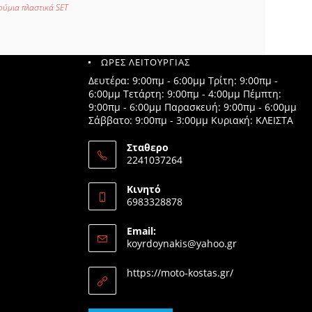
ύμια πλαστικά SET
ΩΡΕΣ ΛΕΙΤΟΥΡΓΙΑΣ
Δευτέρα: 9:00πμ - 6:00μμ Τρίτη: 9:00πμ -
6:00μμ Τετάρτη: 9:00πμ - 4:00μμ Πέμπτη:
9:00πμ - 6:00μμ Παρασκευή: 9:00πμ - 6:00μμ
Σάββατο: 9:00πμ - 3:00μμ Κυριακή: ΚΛΕΙΣΤΑ
Σταθερο
2241037264
Opens
in
Κινητό
your
6983328878
application
Opens
in
Email:
your
Opens
koyrdoynakis@yahoo.gr
application
in
your
https://moto-kostas.gr/
application