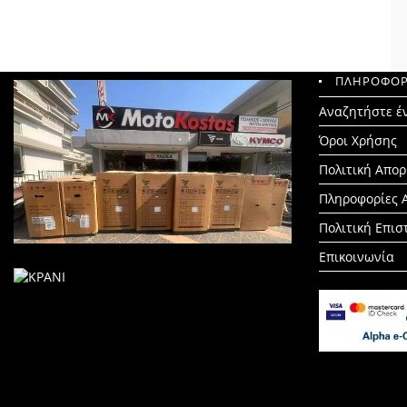
ΠΛΗΡΟΦΟΡ
Search
Αναζητήστε έ
for:
Όροι Χρήσης
Πολιτική Απο
Πληροφορίες 
Πολιτική Επι
Επικοινωνία