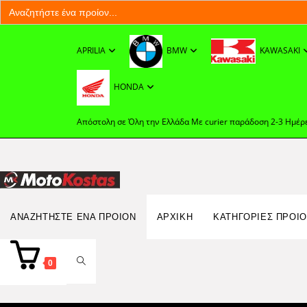
Search
for:
Skip
to
APRILIA
BMW
KAWASAKI
content
HONDA
Απόστολη σε Όλη την Ελλάδα Με curier παράδοση 2-3 Ημέρ
Search
ΑΝΑΖΗΤΉΣΤΕ ΈΝΑ ΠΡΟΊΟΝ
ΑΡΧΙΚΉ
ΚΑΤΗΓΟΡΙΕΣ ΠΡΟΙ
for:
TOGGLE
0