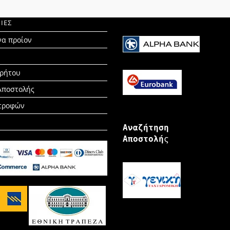
ΙΕΣ
να προίον
ρρήτου
Αποστολής
στροφών
Αναζήτηση
Αποστολή
ς