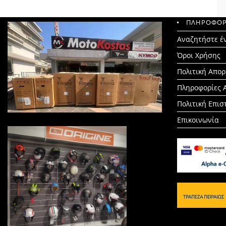
ΠΛΗΡΟΦΟΡ
Search
Αναζητήστε έ
for:
Όροι Χρήσης
Πολιτική Απο
Πληροφορίες 
Πολιτική Επι
Επικοινωνία