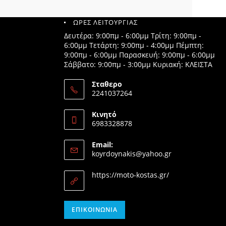
ΩΡΕΣ ΛΕΙΤΟΥΡΓΙΑΣ
Δευτέρα: 9:00πμ - 6:00μμ Τρίτη: 9:00πμ -
6:00μμ Τετάρτη: 9:00πμ - 4:00μμ Πέμπτη:
9:00πμ - 6:00μμ Παρασκευή: 9:00πμ - 6:00μμ
Σάββατο: 9:00πμ - 3:00μμ Κυριακή: ΚΛΕΙΣΤΑ
Σταθερο
2241037264
Opens
in
Κινητό
your
6983328878
application
Opens
in
Email:
your
Opens
koyrdoynakis@yahoo.gr
application
in
your
https://moto-kostas.gr/
application
Opens
ΕΠΙΚΟΙΝΩΝΊΑ
in
your