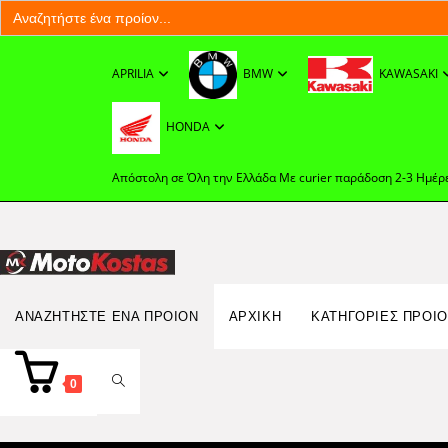
Search
for:
Skip
to
APRILIA
BMW
KAWASAKI
content
HONDA
Απόστολη σε Όλη την Ελλάδα Με curier παράδοση 2-3 Ημέρ
Search
ΑΝΑΖΗΤΉΣΤΕ ΈΝΑ ΠΡΟΊΟΝ
ΑΡΧΙΚΉ
ΚΑΤΗΓΟΡΙΕΣ ΠΡΟΙ
for:
TOGGLE
0