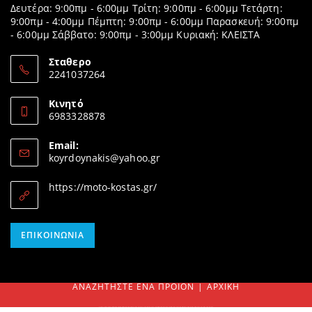
Δευτέρα: 9:00πμ - 6:00μμ Τρίτη: 9:00πμ - 6:00μμ Τετάρτη:
9:00πμ - 4:00μμ Πέμπτη: 9:00πμ - 6:00μμ Παρασκευή: 9:00πμ
- 6:00μμ Σάββατο: 9:00πμ - 3:00μμ Κυριακή: ΚΛΕΙΣΤΑ
Σταθερο
2241037264
Opens
in
Κινητό
your
6983328878
application
Opens
in
Email:
your
Opens
koyrdoynakis@yahoo.gr
application
in
your
https://moto-kostas.gr/
application
Opens
ΕΠΙΚΟΙΝΩΝΊΑ
in
your
application
ΑΝΑΖΗΤΉΣΤΕ ΈΝΑ ΠΡΟΊΟΝ
ΑΡΧΙΚΉ
SEARCH
FOR:
ΠΑΡΑΓΓΕΙΛΤΕ ΗΛΕΚΤΡΟΝΙΚΑ & ΤΗΛΕΦΩΝΙΚΑ! Δεν βρίσκεται το προϊόν σας ή δυσκολεύεστε να το παραγγείλετε; Μπορείτε να επικοινωνήσετε τηλεφωνικά μαζί μας τις ώρες που λειτουργεί το κατάστημα και ηλεκτρονικά με e-mail.