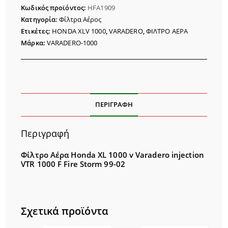
XL
Κωδικός προϊόντος:
HFA1909
1000
Κατηγορία:
Φίλτρα Αέρος
V
Ετικέτες:
HONDA XLV 1000
,
VARADERO
,
ΦΙΛΤΡΟ ΑΕΡΑ
VARADERO
Μάρκα:
VARADERO-1000
injection
ποσότητα
ΠΕΡΙΓΡΑΦΉ
Περιγραφή
Φίλτρο Αέρα Honda XL 1000 v Varadero injection
VTR 1000 F Fire Storm 99-02
Σχετικά προϊόντα