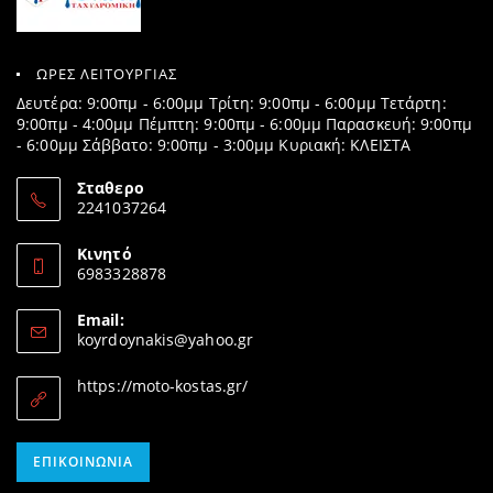
ΩΡΕΣ ΛΕΙΤΟΥΡΓΙΑΣ
Δευτέρα: 9:00πμ - 6:00μμ Τρίτη: 9:00πμ - 6:00μμ Τετάρτη:
9:00πμ - 4:00μμ Πέμπτη: 9:00πμ - 6:00μμ Παρασκευή: 9:00πμ
- 6:00μμ Σάββατο: 9:00πμ - 3:00μμ Κυριακή: ΚΛΕΙΣΤΑ
Σταθερο
2241037264
Opens
in
Κινητό
your
6983328878
application
Opens
in
Email:
your
Opens
koyrdoynakis@yahoo.gr
application
in
your
https://moto-kostas.gr/
application
Opens
ΕΠΙΚΟΙΝΩΝΊΑ
in