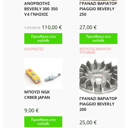
ΑΝΟΡΘΩΤΗΣ
ΓΡΑΝΑΖΙ ΒΑΡΙΑΤΟΡ
BEVERLY 300 350
PIAGGIO BEVERLY
V4 ΓΝΗΣΙΟΣ
250
Original
Η
110,00
€
27,00
€
135,00
€
price
τρέχουσα
was:
τιμή
Προσθήκη στο
Προσθήκη στο
135,00 €.
είναι:
καλάθι
καλάθι
110,00 €.
ΑΝΟΡΘΩΤΕΣ
ΦΤΕΡΩΤΕΣ ΒΑΡΙΑΤΟΡ
ΤΡΟΧΑΛΙΑΣ
ΜΠΟΥΖΙ NGK
CR8EB JAPAN
ΓΡΑΝΑΖΙ ΒΑΡΙΑΤΟΡ
PIAGGIO BEVERLY
200
9,00
€
Προσθήκη στο
25,00
€
καλάθι