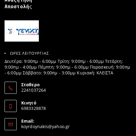
Αποστολή
ς
ΩΡΕΣ ΛΕΙΤΟΥΡΓΙΑΣ
Δευτέρα: 9:00πμ - 6:00μμ Τρίτη: 9:00πμ - 6:00μμ Τετάρτη:
9:00πμ - 4:00μμ Πέμπτη: 9:00πμ - 6:00μμ Παρασκευή: 9:00πμ
- 6:00μμ Σάββατο: 9:00πμ - 3:00μμ Κυριακή: ΚΛΕΙΣΤΑ
Σταθερο
2241037264
Opens
in
Κινητό
your
6983328878
application
Opens
in
Email:
your
Opens
koyrdoynakis@yahoo.gr
application
in