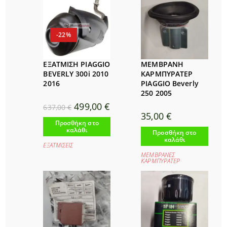
-22%
ΕΞΑΤΜΙΣΗ PIAGGIO
ΜΕΜΒΡΑΝΗ
BEVERLY 300i 2010
ΚΑΡΜΠΥΡΑΤΕΡ
2016
PIAGGIO Beverly
250 2005
Original
Η
499,00
€
637,00
€
price
τρέχουσα
35,00
€
was:
τιμή
Προσθήκη στο
637,00 €.
είναι:
καλάθι
499,00 €.
Προσθήκη στο
καλάθι
ΕΞΑΤΜΙΣΕΙΣ
ΜΕΜΒΡΑΝΕΣ
ΚΑΡΜΠΥΡΑΤΕΡ