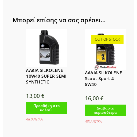
Μπορεί επίσης να σας αρέσει…
OUT OF STOCK
ΛAΔΙΑ SILKOLENE
ΛΑΔΙΑ SILKOLENE
10W40 SUPER SEMI
Scoot Sport 4
SYNTHETIC
5W40
13,00
€
16,00
€
Προσθήκη στο
Διαβάστε
καλάθι
περισσότερα
ΛΙΠΑΝΤΙΚΑ
ΛΙΠΑΝΤΙΚΑ