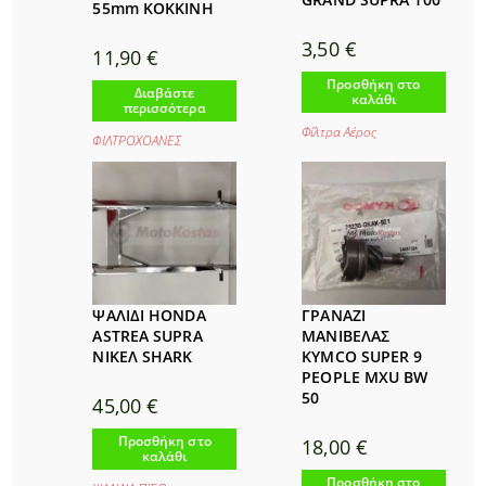
55mm ΚΟΚΚΙΝΗ
3,50
€
11,90
€
Προσθήκη στο
Διαβάστε
καλάθι
περισσότερα
Φίλτρα Αέρος
ΦΙΛΤΡΟΧΟΑΝΕΣ
ΨΑΛΙΔΙ HONDA
ΓΡΑΝΑΖΙ
ASTREA SUPRA
ΜΑΝΙΒΕΛΑΣ
ΝΙΚΕΛ SHARK
KYMCO SUPER 9
PEOPLE MXU BW
50
45,00
€
Προσθήκη στο
18,00
€
καλάθι
Προσθήκη στο