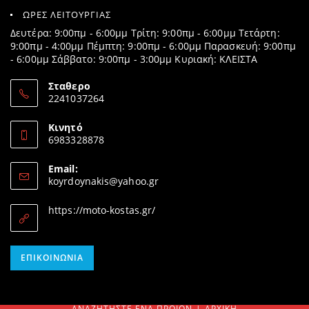
ΩΡΕΣ ΛΕΙΤΟΥΡΓΙΑΣ
Δευτέρα: 9:00πμ - 6:00μμ Τρίτη: 9:00πμ - 6:00μμ Τετάρτη:
9:00πμ - 4:00μμ Πέμπτη: 9:00πμ - 6:00μμ Παρασκευή: 9:00πμ
- 6:00μμ Σάββατο: 9:00πμ - 3:00μμ Κυριακή: ΚΛΕΙΣΤΑ
Σταθερο
2241037264
Opens
in
Κινητό
your
6983328878
application
Opens
in
Email:
your
Opens
koyrdoynakis@yahoo.gr
application
in
your
https://moto-kostas.gr/
application
Opens
ΕΠΙΚΟΙΝΩΝΊΑ
in
your
application
ΑΝΑΖΗΤΉΣΤΕ ΈΝΑ ΠΡΟΊΟΝ
ΑΡΧΙΚΉ