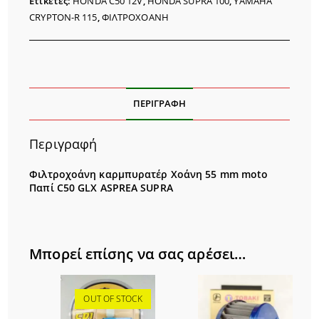
Ετικέτες:
HONDA C50 12V
,
HONDA SUPRA 100
,
YAMAHA
CRYPTON-R 115
,
ΦΙΛΤΡΟΧΟΑΝΗ
ΠΕΡΙΓΡΑΦΉ
Περιγραφή
Φιλτροχοάνη καρμπυρατέρ Χοάνη 55 mm moto
Παπί C50 GLX ASPREA SUPRA
Μπορεί επίσης να σας αρέσει…
OUT OF STOCK